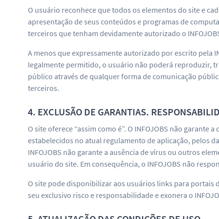
O usuário reconhece que todos os elementos do site e cada
apresentação de seus conteúdos e programas de computador
terceiros que tenham devidamente autorizado o INFOJOBS
A menos que expressamente autorizado por escrito pela IN
legalmente permitido, o usuário não poderá reproduzir, tra
público através de qualquer forma de comunicação públic
terceiros.
4. EXCLUSÃO DE GARANTIAS. RESPONSABILI
O site oferece “assim como é”. O INFOJOBS não garante a 
estabelecidos no atual regulamento de aplicação, pelos da
INFOJOBS não garante a ausência de vírus ou outros elem
usuário do site. Em consequência, o INFOJOBS não respon
O site pode disponibilizar aos usuários links para portais
seu exclusivo risco e responsabilidade e exonera o INFOJ
5. ATUALIZAÇÃO DAS CONDIÇÕES DE USO