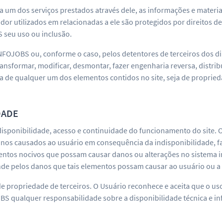
 um dos serviços prestados através dele, as informações e materiai
 utilizados em relacionadas a ele são protegidos por direitos de
 seu uso ou inclusão.
FOJOBS ou, conforme o caso, pelos detentores de terceiros dos di
nsformar, modificar, desmontar, fazer engenharia reversa, distribui
a de qualquer um dos elementos contidos no site, seja de propri
DADE
disponibilidade, acesso e continuidade do funcionamento do site. 
nos causados ao usuário em consequência da indisponibilidade, fal
entos nocivos que possam causar danos ou alterações no sistema 
de pelos danos que tais elementos possam causar ao usuário ou a 
 de propriedade de terceiros. O Usuário reconhece e aceita que o u
OBS qualquer responsabilidade sobre a disponibilidade técnica e i