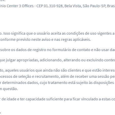
nio Center 3 Offices - CEP 01.310-928, Bela Vista, São Paulo-SP, Brasi
rio. Isso significa que o usuário aceita as condições de uso vigen
onforme previsto neste aviso e nas regras aplicáveis.
obre os dados de registro no formulário de contato e não usar da
que julgar apropriadas, adicionando, alterando ou excluindo conteú
anto, aqueles usuários que ainda não são clientes e que estão inte
cessos de seleção e recrutamento, além de receber uma sessão per
r determinados dados, cujo tratamento está sujeito às disposições d
m questão.
 de idade e ter capacidade suficiente para ficar vinculado a estas c
L