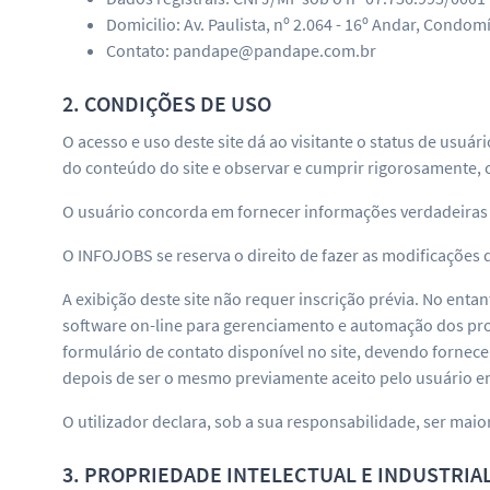
Domicilio: Av. Paulista, nº 2.064 - 16º Andar, Condomí
Contato: pandape@pandape.com.br
2. CONDIÇÕES DE USO
O acesso e uso deste site dá ao visitante o status de usuá
do conteúdo do site e observar e cumprir rigorosamente, c
O usuário concorda em fornecer informações verdadeiras s
O INFOJOBS se reserva o direito de fazer as modificações 
A exibição deste site não requer inscrição prévia. No ent
software on-line para gerenciamento e automação dos pro
formulário de contato disponível no site, devendo fornece
depois de ser o mesmo previamente aceito pelo usuário e
O utilizador declara, sob a sua responsabilidade, ser maior
3. PROPRIEDADE INTELECTUAL E INDUSTRIA