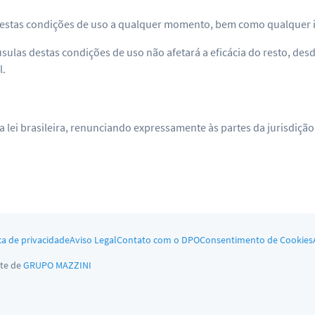
ar estas condições de uso a qualquer momento, bem como qualquer 
áusulas destas condições de uso não afetará a eficácia do resto, des
l.
a lei brasileira, renunciando expressamente às partes da jurisdiç
ca de privacidade
Aviso Legal
Contato com o DPO
Consentimento de Cookies
te de
GRUPO MAZZINI