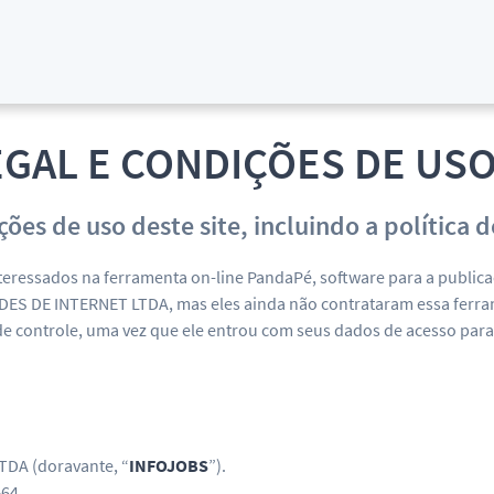
EGAL E CONDIÇÕES DE USO
ições de uso deste site, incluindo a polític
teressados na ferramenta on-line PandaPé, software para a public
ES DE INTERNET LTDA, mas eles ainda não contrataram essa ferram
e controle, uma vez que ele entrou com seus dados de acesso par
DA (doravante, “
INFOJOBS
”).
-64.