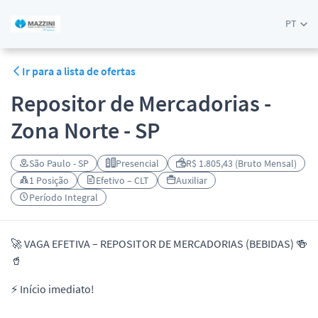
PT
Ir para a lista de ofertas
Repositor de Mercadorias -
Zona Norte - SP
São Paulo - SP
Presencial
R$ 1.805,43 (Bruto Mensal)
1 Posição
Efetivo – CLT
Auxiliar
Período Integral
🚀 VAGA EFETIVA – REPOSITOR DE MERCADORIAS (BEBIDAS) 🍻
🥤
⚡ Início imediato!